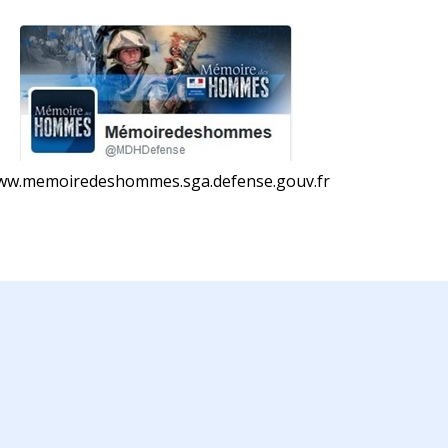
w.memoiredeshommes.sga.defense.gouv.fr