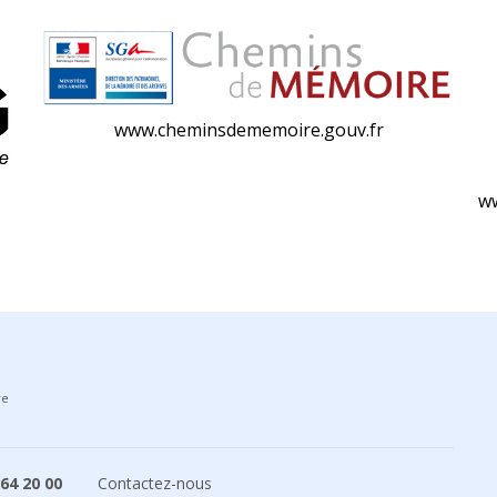
www.cheminsdememoire.gouv.fr
ww
re
 64 20 00
Contactez-nous