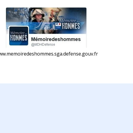
w.memoiredeshommes.sga.defense.gouv.fr