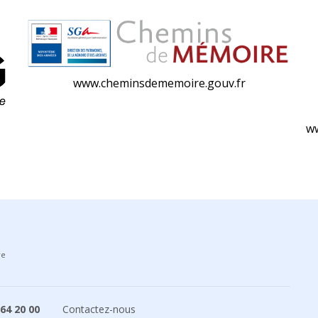
www.cheminsdememoire.gouv.fr
ww
re
 64 20 00
Contactez-nous